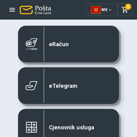
0
ME
eRačun
eTelegram
Cjenovnik usluga